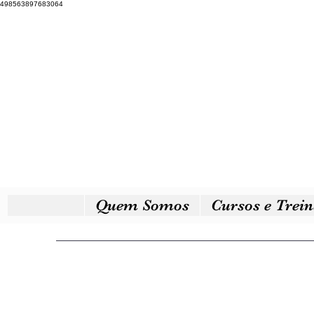
498563897683064
Treinamento
Secretariado
Executivo
Quem Somos
Cursos e Trei