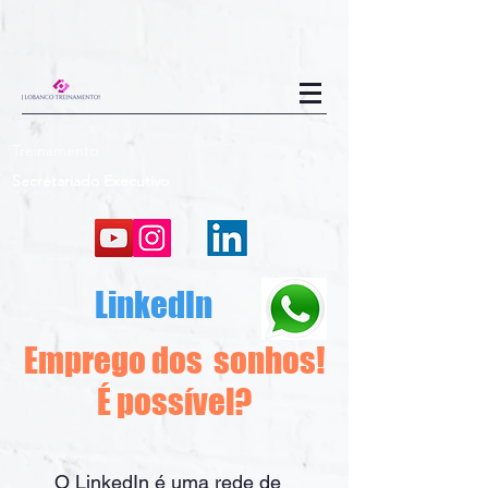
498563897683064
Treinamento
Secretariado Executivo
LinkedIn
Emprego dos sonhos!
É possível?
O LinkedIn é uma rede de