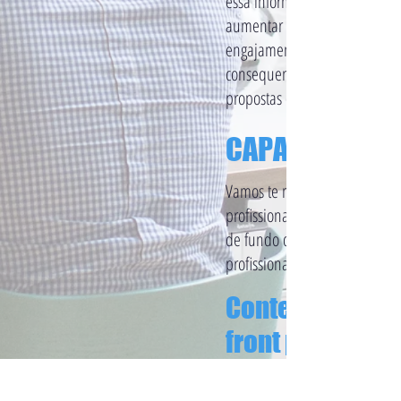
essa informação de sua conta
aumentar esse número! Isso l
engajamento para sua conta L
consequentemente mais visita
propostas de trabalho!
CAPA
Vamos te mostrar uma platafo
profissional para você montar
de fundo do LinkedIn de for
profissional e personalizada.
Conteúdo relev
front page
Te mostraremos quais informa